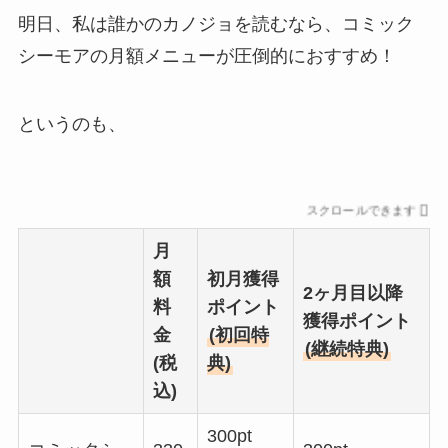
明日、私は誰かのカノジョを読むなら、コミック
シーモアの月額メニュー
が圧倒的におすすめ！
というのも、
スクロールできます
月
額
初月獲得
2ヶ月目以降
料
ポイント
獲得ポイント
金
(初回特
(継続特典)
(税
典)
込)
300pt