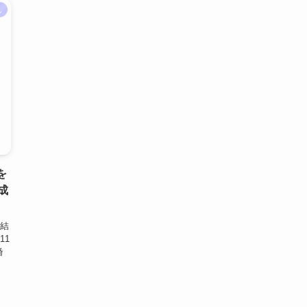
ん
を
成
結
11
婚