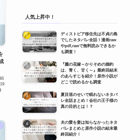
人気上昇中！
ディストピア移住先は不貞の島
でしたネタバレ全話！漫画raw
やpdf,rawで無料読みできるか
も調査！
を
成
『朧の花嫁～かりそめの婚約
は、青く、甘く～』最終回結末
のあらすじを紹介！原作小説が
結
どこで読めるかも調査
19
婚
夏目巡のせいで眠れないネタバ
レ全話まとめ！会社の王子様の
真の目的とは！？
夫の愛を妻は知らなかったネタ
ん
バレまとめと原作小説の結末最
終回紹介！