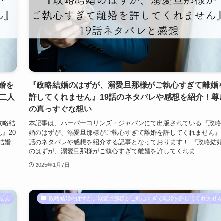
婚を
『政略結婚のはずが、溺愛旦那様がご執心すぎて離婚
二人
許してくれません』19話のネタバレや感想を紹介！尊
の真っすぐな想い
政略結
本記事は、ハーパーコリンズ・ジャパンにて出版されている『政略
』20
婚のはずが、溺愛旦那様がご執心すぎて離婚を許してくれません』
結婚
話のネタバレや感想を紹介する記事となっております！ 『政略結
のはずが、溺愛旦那様がご執心すぎて離婚を許してくれま...
2025年1月7日
せん
政略結婚のはずが、溺愛旦那様がご執心すぎて離婚を許してくれませ