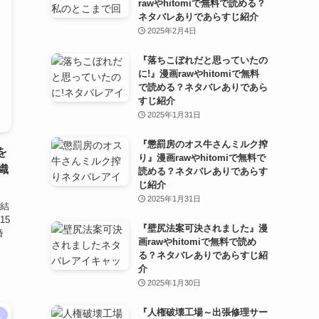
rawやhitomiで無料で読める？
ネタバレありであらすじ紹介
2025年2月4日
『落ちこぼれだと思っていたの
に!』漫画rawやhitomiで無料
で読める？ネタバレありであら
すじ紹介
2025年1月31日
『懲罰房のオス牛さんミルク搾
を
り』漫画rawやhitomiで無料で
織
読める？ネタバレありであらす
じ紹介
2025年1月31日
結
15
『壁尻法案可決されました』漫
婚
画rawやhitomiで無料で読め
る？ネタバレありであらすじ紹
介
2025年1月30日
『人権破壊工場～出張修理サー
ん