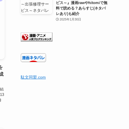
ビス～』漫画rawやhitomiで無
料で読める？あらすじ(ネタバ
レあり)も紹介
2025年1月30日
を
成
駄文同盟.com
結
13
婚