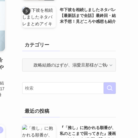
年下彼を相続しましたネタバレ
【最新話まで全話】最終回・結
末予想！見どころや感想も紹介
カテゴリー
を
カ
や
テ
ゴ
リ
結
ー
17
婚
最近の投稿
『「推し」に抱かれる順番が、
ん
私のとこまで回ってきた』漫画