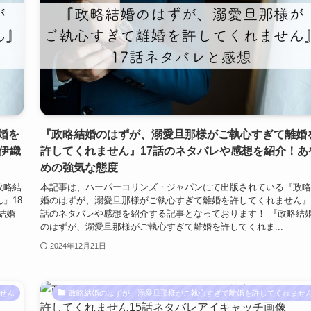
婚を
『政略結婚のはずが、溺愛旦那様がご執心すぎて離婚
伊織
許してくれません』17話のネタバレや感想を紹介！あ
めの強気な態度
政略結
本記事は、ハーパーコリンズ・ジャパンにて出版されている『政略
』18
婚のはずが、溺愛旦那様がご執心すぎて離婚を許してくれません』
結婚
話のネタバレや感想を紹介する記事となっております！ 『政略結
のはずが、溺愛旦那様がご執心すぎて離婚を許してくれま...
2024年12月21日
せん
政略結婚のはずが、溺愛旦那様がご執心すぎて離婚を許してくれませ