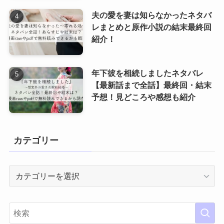
夫の愛を妻は知らなかったネタバ
レまとめと原作小説の結末最終回
紹介！
年下彼を相続しましたネタバレ
【最新話まで全話】最終回・結末
予想！見どころや感想も紹介
カテゴリー
カ
テ
ゴ
リ
ー