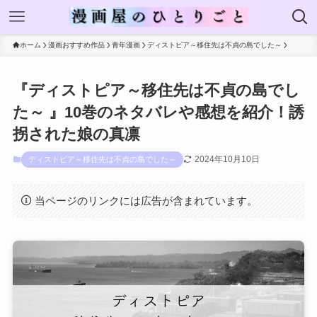
ホーム
漫画おすすめ作品
青年漫画
ディストピア～移住先は不貞の島でした～
『ディストピア～移住先は不貞の島でし
た～ 』10巻のネタバレや感想を紹介！誘
拐された娘の真凛
2024年10月10日
ディストピア～移住先は不貞の島でした～
当ページのリンクには広告が含まれています。