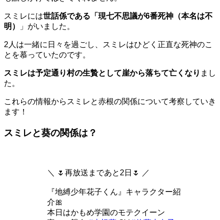
スミレには
世話係である「現七不思議が6番死神（本名は不
明）
」がいました。
2人は一緒に日々を過ごし、スミレはひどく正直な死神のこ
とを慕っていたのです。
スミレは予定通り村の生贄として崖から落ちて亡くなり
まし
た。
これらの情報からスミレと赤根の関係について考察していき
ます！
スミレと葵の関係は？
＼ 🌷再放送まであと2日🌷 ／
『地縛少年花子くん』キャラクター紹
介🎀
本日はかもめ学園のモテクイーン