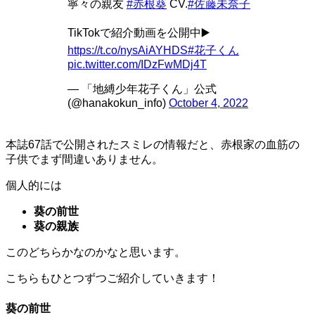
寧々の親友
#赤根葵
CV.
#佐藤未奈子
TikTokで紹介動画を公開中▶️
https://t.co/nysAiAYHDS
#花子くん
pic.twitter.com/IDzFwMDj4T
— 「地縛少年花子くん」公式
(@hanakokun_info)
October 4, 2022
本誌67話で公開されたスミレの情報だと、赤根家の血筋の
子供でまず間違いありません。
個人的には
葵の前世
葵の親族
このどちらかなのかなと思います。
こちらもひとつずつご紹介していきます！
葵の前世