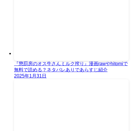
『懲罰房のオス牛さんミルク搾り』漫画rawやhitomiで
無料で読める？ネタバレありであらすじ紹介
2025年1月31日