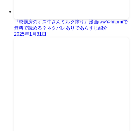
『懲罰房のオス牛さんミルク搾り』漫画rawやhitomiで
無料で読める？ネタバレありであらすじ紹介
2025年1月31日