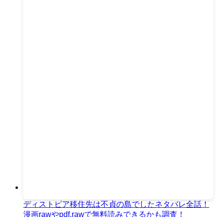
ディストピア移住先は不貞の島でしたネタバレ全話！
漫画rawやpdf,rawで無料読みできるかも調査！