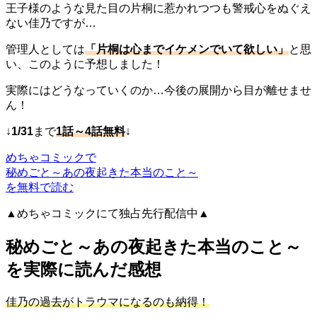
王子様のような見た目の片桐に惹かれつつも警戒心をぬぐえ
ない佳乃ですが…
管理人としては
「片桐は心までイケメンでいて欲しい」
と思
い、このように予想しました！
実際にはどうなっていくのか…今後の展開から目が離せませ
ん！
↓
1/31
まで
1話～4話無料
↓
めちゃコミックで
秘めごと～あの夜起きた本当のこと～
を無料で読む
▲めちゃコミックにて独占先行配信中▲
秘めごと～あの夜起きた本当のこと～
を実際に読んだ感想
佳乃の過去がトラウマになるのも納得！