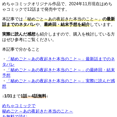
めちゃコミックオリジナル作品で、2024年11月現在はめち
ゃコミックで12話まで発売中です。
本記事では
「秘めごと～あの夜起きた本当のこと～」
の最新
話までのネタバレ
や、
最終回・結末予想を紹介
しています。
実際に読んだ感想
も紹介しますので、購入を検討している方
はぜひ参考にご覧ください。
本記事で分かること
・
「秘めごと～あの夜起きた本当のこと～」最新話までのネ
タバレ
・
「秘めごと～あの夜起きた本当のこと～」の最終回・結末
予想
・
「秘めごと～あの夜起きた本当のこと～」実際に読んだ感
想
↓
1/31
まで
1話～4話無料
↓
めちゃコミックで
秘めごと～あの夜起きた本当のこと～
を無料で読む