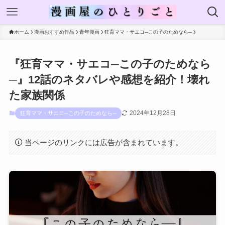
ホーム
漫画おすすめ作品
青年漫画
狂育ママ・サエコ─この子のためなら─
『狂育ママ・サエコ─この子のためなら
─』12話のネタバレや感想を紹介！壊れ
た家族関係
2024年12月28日
狂育ママ・サエコ─この子のためなら─
当ページのリンクには広告が含まれています。