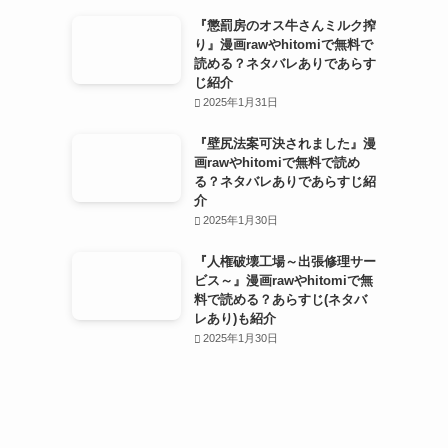
『懲罰房のオス牛さんミルク搾
り』漫画rawやhitomiで無料で
読める？ネタバレありであらす
じ紹介
2025年1月31日
『壁尻法案可決されました』漫
画rawやhitomiで無料で読め
る？ネタバレありであらすじ紹
介
2025年1月30日
『人権破壊工場～出張修理サー
ビス～』漫画rawやhitomiで無
料で読める？あらすじ(ネタバ
レあり)も紹介
2025年1月30日