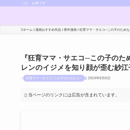
これ、お得です
ホーム
漫画おすすめ作品
青年漫画
狂育ママ・サエコ─この子のためな
『狂育ママ・サエコ─この子のた
レンのイジメを知り顔が歪む紗江
2024年8月6日
狂育ママ・サエコ─この子のためなら─
当ページのリンクには広告が含まれています。