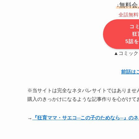
無料会
↓
全話無料
コ
狂
5話
▲コミック
前話は
※当サイトは完全なネタバレサイトではありませ
購入のきっかけになるような記事作りを心がけて
→
『狂育ママ・サエコ─この子のためなら─』の