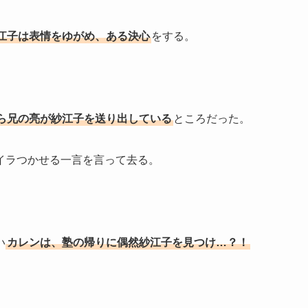
江子は表情をゆがめ、ある決心
をする。
ら兄の亮が紗江子を送り出している
ところだった。
イラつかせる一言を言って去る。
い
カレンは、塾の帰りに偶然紗江子を見つけ…？！