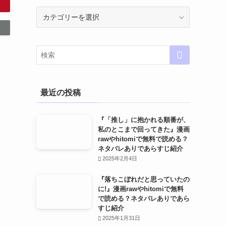
カ
テ
ゴ
リ
ー
最近の投稿
『「推し」に抱かれる順番が、
私のとこまで回ってきた』漫画
rawやhitomiで無料で読める？
ネタバレありであらすじ紹介
2025年2月4日
『落ちこぼれだと思っていたの
に!』漫画rawやhitomiで無料
で読める？ネタバレありであら
すじ紹介
2025年1月31日