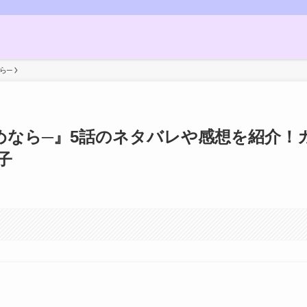
ら─
めなら─』5話のネタバレや感想を紹介！
子