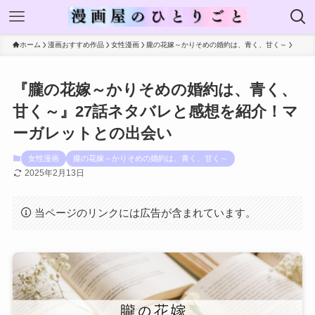
ホーム
漫画おすすめ作品
女性漫画
朧の花嫁～かりそめの婚約は、青く、甘く～
『朧の花嫁～かりそめの婚約は、青く、
甘く～』27話ネタバレと感想を紹介！マ
ーガレットとの出会い
女性漫画
朧の花嫁～かりそめの婚約は、青く、甘く～
2025年2月13日
当ページのリンクには広告が含まれています。