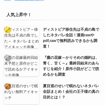
人気上昇中！
ディストピア移住先は不貞の島で
したネタバレ全話！漫画rawや
pdf,rawで無料読みできるかも調
査！
『朧の花嫁～かりそめの婚約は、
青く、甘く～』最終回結末のあら
すじを紹介！原作小説がどこで読
めるかも調査
夏目巡のせいで眠れないネタバレ
全話まとめ！会社の王子様の真の
目的とは！？