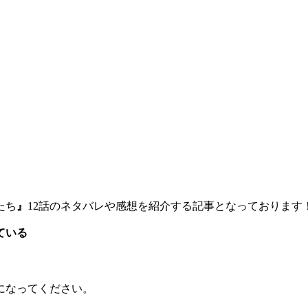
たち
』
12話のネタバレや感想を紹介する記事となっております
ている
になってください。