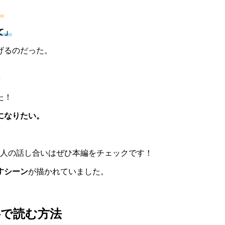
」
て」
げるのだった。
た！
になりたい。
2人の話し合いはぜひ本編をチェックです！
すシーン
が描かれていました。
料で読む方法