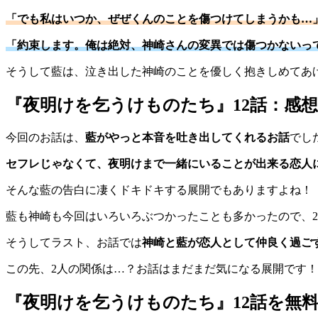
「でも私はいつか、ぜぜくんのことを傷つけてしまうかも…
「約束します。俺は絶対、神崎さんの変異では傷つかないっ
そうして藍は、泣き出した神崎のことを優しく抱きしめてあ
『夜明けを乞うけものたち』12話：感想
今回のお話は、
藍がやっと本音を吐き出してくれるお話
でし
セフレじゃなくて、夜明けまで一緒にいることが出来る恋人
そんな藍の告白に凄くドキドキする展開でもありますよね！
藍も神崎も今回はいろいろぶつかったことも多かったので、
そうしてラスト、お話では
神崎と藍が恋人として仲良く過ご
この先、2人の関係は…？お話はまだまだ気になる展開です！
『夜明けを乞うけものたち』12話を無