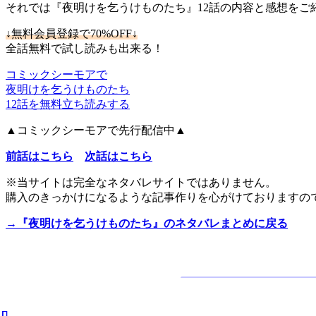
それでは『夜明けを乞うけものたち』12話の内容と感想をご
↓
無料会員登録で70%OFF
↓
全話無料で試し読みも出来る！
コミックシーモアで
夜明けを乞うけものたち
12話を無料立ち読みする
▲コミックシーモアで先行配信中▲
前話はこちら
次話はこちら
※当サイトは完全なネタバレサイトではありません。
購入のきっかけになるような記事作りを心がけておりますの
→『夜明けを乞うけものたち』のネタバレまとめに戻る