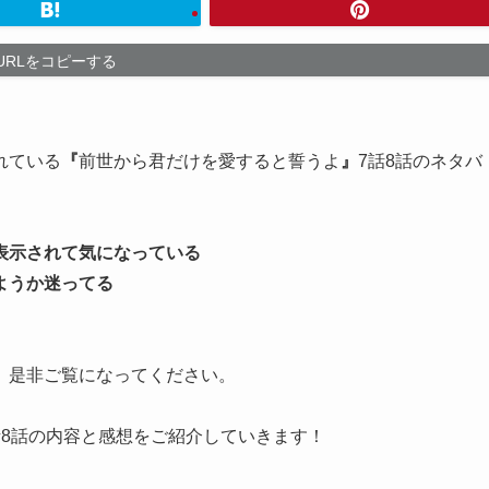
URLをコピーする
れている
『
前世から君だけを愛すると誓うよ
』
7話8話のネタバ
表示されて気になっている
ようか迷ってる
、是非ご覧になってください。
話8話の内容と感想をご紹介していきます！