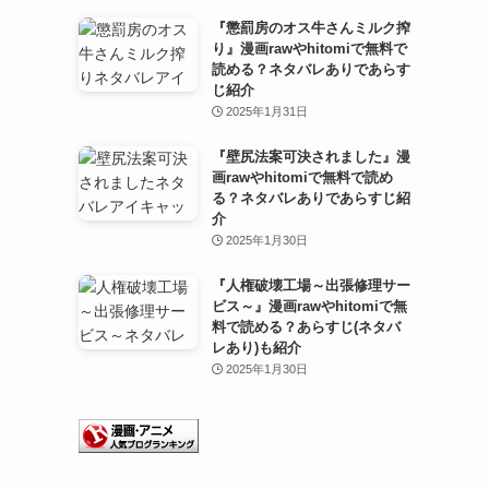
『懲罰房のオス牛さんミルク搾
り』漫画rawやhitomiで無料で
読める？ネタバレありであらす
じ紹介
2025年1月31日
『壁尻法案可決されました』漫
画rawやhitomiで無料で読め
る？ネタバレありであらすじ紹
介
2025年1月30日
『人権破壊工場～出張修理サー
ビス～』漫画rawやhitomiで無
料で読める？あらすじ(ネタバ
レあり)も紹介
2025年1月30日