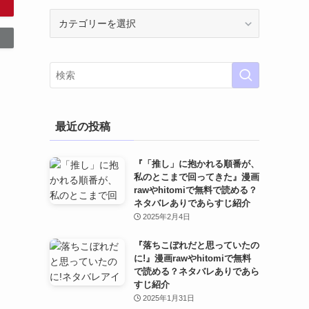
カ
テ
ゴ
リ
ー
最近の投稿
『「推し」に抱かれる順番が、
私のとこまで回ってきた』漫画
rawやhitomiで無料で読める？
ネタバレありであらすじ紹介
2025年2月4日
『落ちこぼれだと思っていたの
に!』漫画rawやhitomiで無料
で読める？ネタバレありであら
すじ紹介
2025年1月31日