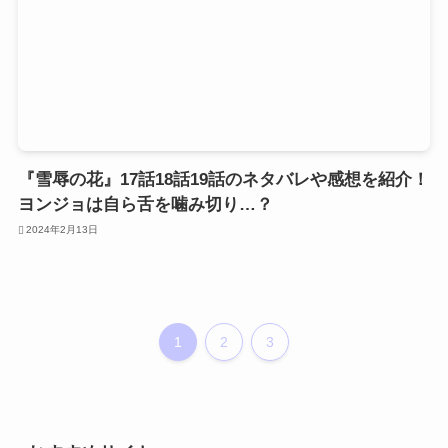
『雪辱の花』17話18話19話のネタバレや感想を紹介！
ヨンジョは自ら舌を噛み切り…？
2024年2月13日
1
2
3