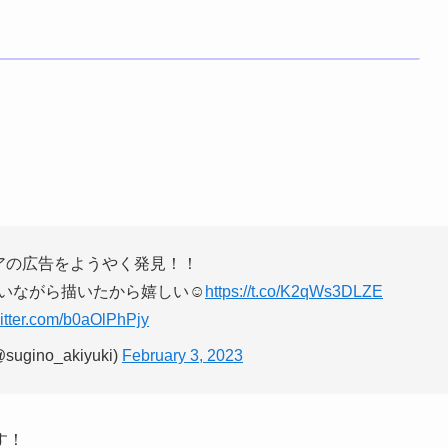
アの広告をようやく発見！！
いながら描いたから嬉しい☺️
https://t.co/K2qWs3DLZE
witter.com/b0aOlPhPjy
gino_akiyuki)
February 3, 2023
す！