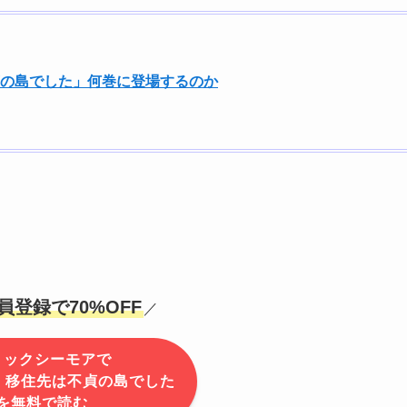
貞の島でした」何巻に登場するのか
員登録で70%OFF
／
ミックシーモアで
 移住先は不貞の島でした
を無料で読む