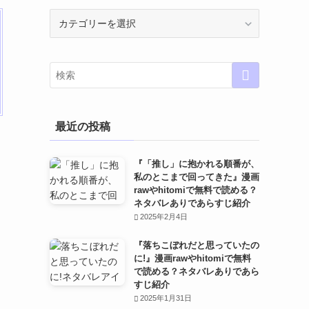
カ
テ
ゴ
リ
ー
最近の投稿
『「推し」に抱かれる順番が、
私のとこまで回ってきた』漫画
rawやhitomiで無料で読める？
ネタバレありであらすじ紹介
2025年2月4日
『落ちこぼれだと思っていたの
に!』漫画rawやhitomiで無料
で読める？ネタバレありであら
すじ紹介
2025年1月31日