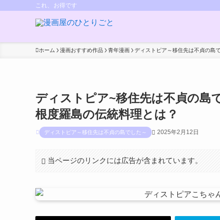
これ、お得です
ホーム
漫画おすすめ作品
青年漫画
ディストピア～移住先は不貞の島
ディストピア~移住先は不貞の島
根度羅島の伝統料理とは？
2025年2月12日
ディストピア～移住先は不貞の島でした～
当ページのリンクには広告が含まれています。