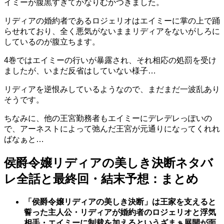
イミーが腹黒すぎてかなりむかつきました。
リディアの婚約者であるロジェリオはエイミーに掌の上で踊
らせれており、全く悪気がないままリディアをないがしろに
しているのが腹立ちます。
4巻ではエイミーの行いが暴露され、それ相応の処罰を受け
ましたが、いまだ反省はしていない様子…
リディアを逆恨みしているようなので、まだまだ一波乱あり
そうです。
ちなみに、他の王宮勤務者もエイミーにデレデレっぽいの
で、アーネストによって弛んだ王宮が元通りになってくれれ
ばなぁと…
侯爵令嬢リディアの美しき決断ネタバ
レ全話と最終回・結末予想：まとめ
「侯爵令嬢リディアの美しき決断」は王家を支えると
誓った主人公・リディアが婚約者のロジェリオと浮気
相手・エイミーに制裁を加えるというざまぁ展開が面