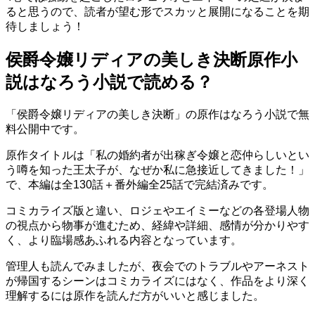
ると思うので、読者が望む形でスカッと展開になることを期
待しましょう！
侯爵令嬢リディアの美しき決断原作小
説はなろう小説で読める？
「侯爵令嬢リディアの美しき決断」の原作はなろう小説で無
料公開中です。
原作タイトルは「私の婚約者が出稼ぎ令嬢と恋仲らしいとい
う噂を知った王太子が、なぜか私に急接近してきました！」
で、本編は全130話＋番外編全25話で完結済みです。
コミカライズ版と違い、ロジェやエイミーなどの各登場人物
の視点から物事が進むため、経緯や詳細、感情が分かりやす
く、より臨場感あふれる内容となっています。
管理人も読んでみましたが、夜会でのトラブルやアーネスト
が帰国するシーンはコミカライズにはなく、作品をより深く
理解するには原作を読んだ方がいいと感じました。