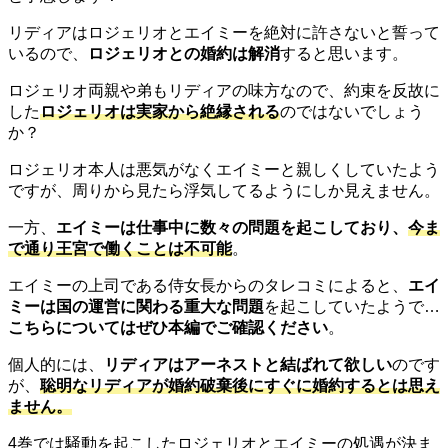
リディアはロジェリオとエイミーを絶対に許さないと誓って
いるので、
ロジェリオとの婚約は解消
すると思います。
ロジェリオ両親や弟もリディアの味方なので、約束を反故に
した
ロジェリオは実家から絶縁される
のではないでしょう
か？
ロジェリオ本人は悪気がなくエイミーと親しくしていたよう
ですが、周りから見たら浮気してるようにしか見えません。
一方、
エイミーは仕事中に数々の問題を起こしており、
今ま
で通り王宮で働くことは不可能
。
エイミーの上司である侍女長からのタレコミによると、
エイ
ミーは国の運営に関わる重大な問題
を起こしていたようで…
こちらについてはぜひ本編でご確認ください
。
個人的には、
リディアはアーネストと結ばれて欲しい
のです
が、
聡明なリディアが婚約破棄後にすぐに婚約するとは思え
ません。
4巻では騒動を起こしたロジェリオとエイミーの処遇が決ま