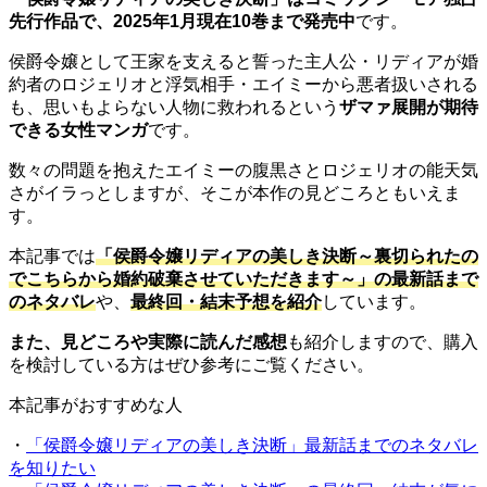
先行作品で、2025年1月現在10巻まで発売中
です。
侯爵令嬢として王家を支えると誓った主人公・リディアが婚
約者のロジェリオと浮気相手・エイミーから悪者扱いされる
も、思いもよらない人物に救われるという
ザマァ展開が期待
できる女性マンガ
です。
数々の問題を抱えたエイミーの腹黒さとロジェリオの能天気
さがイラっとしますが、そこが本作の見どころともいえま
す。
本記事では
「侯爵令嬢リディアの美しき決断～裏切られたの
でこちらから婚約破棄させていただきます～」の最新話まで
のネタバレ
や、
最終回・結末予想を紹介
しています。
また、見どころや実際に読んだ感想
も紹介しますので、購入
を検討している方はぜひ参考にご覧ください。
本記事がおすすめな人
・
「侯爵令嬢リディアの美しき決断」最新話までのネタバレ
を知りたい