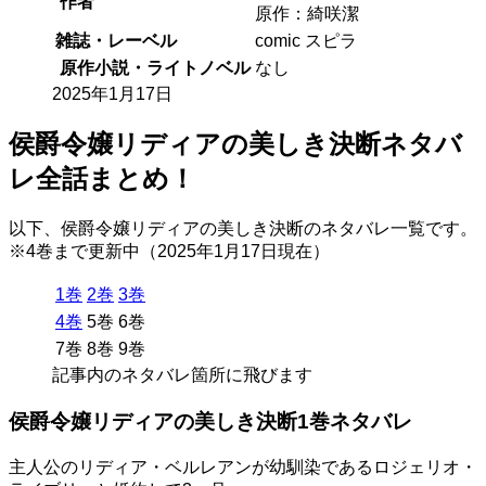
作者
原作：綺咲潔
雑誌・レーベル
comic スピラ
原作小説・ライトノベル
なし
2025年1月17日
侯爵令嬢リディアの美しき決断ネタバ
レ全話まとめ！
以下、侯爵令嬢リディアの美しき決断のネタバレ一覧です。
※4巻まで更新中（2025年1月17日現在）
1巻
2巻
3巻
4巻
5巻
6巻
7巻
8巻
9巻
記事内のネタバレ箇所に飛びます
侯爵令嬢リディアの美しき決断1巻ネタバレ
主人公のリディア・ベルレアンが幼馴染であるロジェリオ・