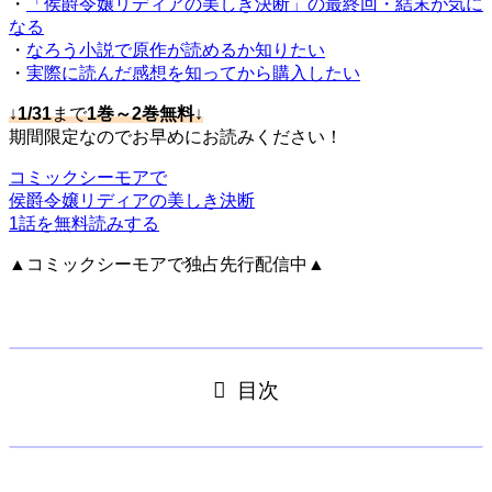
・
「侯爵令嬢リディアの美しき決断」の最終回・結末が気に
なる
・
なろう小説で原作が読めるか知りたい
・
実際に読んだ感想を知ってから購入したい
↓
1/31
まで
1巻～2巻無料
↓
期間限定なのでお早めにお読みください！
コミックシーモアで
侯爵令嬢リディアの美しき決断
1話を無料読みする
▲コミックシーモアで独占先行配信中▲
目次