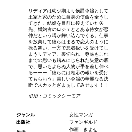
リディアは幼少期より侯爵令嬢として
王家と家のために自身の使命を全うし
てきた。結婚を目前に控えていた矢
先、婚約者のロジェととある侍女が恋
仲だという噂が舞い込んでくる。仕事
を放棄して彼らはまるで恋人のように
振る舞い、一方で悪者扱いを受けてし
まうリディア。裏切られ、尊厳もこれ
までの思いも踏みにじられた失意の底
で、思いもよらぬ人物が手を差し伸べ
るーーー「彼らには相応の報いを受け
てもらおう」美しい令嬢の華麗なる決
断でスカッとざまぁしてみせます！！
引用：コミックシーモア
ジャンル
女性マンガ
出版社
ファンギルド
作画：きよせ