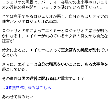
ロジェリオの両親は、パーティー会場での出来事やロジェリ
オの浮気の噂を聞き、ショックを受けている様子だった。
全ては息子であるロジェリオが悪く、自分たちはリディアの
味方だと話すロジェリオの両親。
ロジェリオの弟によってエイミーとロジェリオの悪行が明ら
かになる中、エイミーが勤めている王女宮の侍女から新たな
証言が…
侍女によると、
エイミーによって王女宮内の風紀が乱れてい
る
という。
さらに、
エイミーは自分の職業をいいことに、ある大事件を
起こしていた
。
その事件は
国の運営に関わるほど重大
で…！？
→
3巻無料試し読みはこちら
あわせて読みたい