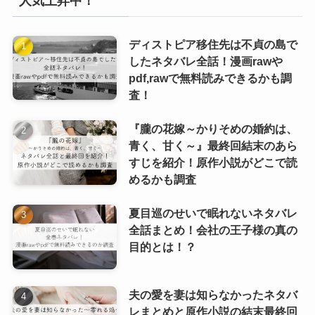
人気上昇中！
ディストピア移住先は不貞の島で
したネタバレ全話！漫画rawや
pdf,rawで無料読みできるかも調
査！
『朧の花嫁～かりそめの婚約は、
青く、甘く～』最終回結末のあら
すじを紹介！原作小説がどこで読
めるかも調査
夏目巡のせいで眠れないネタバレ
全話まとめ！会社の王子様の真の
目的とは！？
夫の愛を妻は知らなかったネタバ
レまとめと原作小説の結末最終回